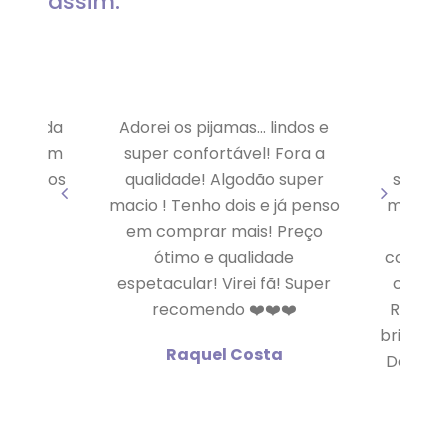
assim:
muito da
Adorei os pijamas… lindos e
A Pat
uito bom
super confortável! Fora a
Dormi
e vamos
qualidade! Algodão super
sobre ó
vo”
macio ! Tenho dois e já penso
me indi
em comprar mais! Preço
Berg
tto
ótimo e qualidade
comprei
espetacular! Virei fã! Super
chegar
recomendo ❤️❤️❤️
Rio, s
brindes!
Raquel Costa
Deu par
a en
enco