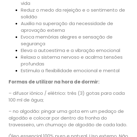
vida
Reduz o medo da rejeição e o sentimento de
solidão
Auxilia na superação da necessidade de
aprovação externa
Evoca memórias alegres e sensação de
segurança
Eleva a autoestima e a vibração emocional
Relaxa o sistema nervoso e acalma tensões
profundas
Estimula a flexibilidade emocional e mental
Formas de utilizar na hora de dormir:
– difusor iônico / elétrico: três (3) gotas para cada
100 ml de água;
– no algodão: pingar uma gota em um pedaço de
algodão e colocar por dentro da fronha do
travesseiro, um chumaço de algodão de cada lado.
Óleo essencial 100% puro e natural
.
Uso externo. Não