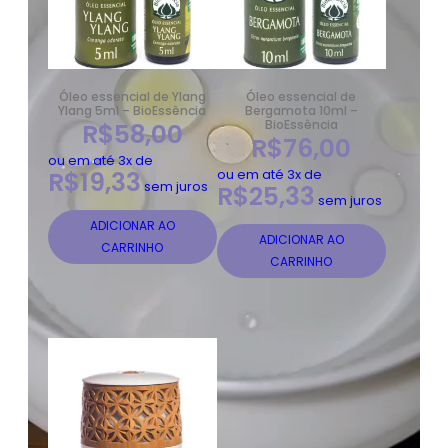
Óleo essencial de Ylang
Óleo essencial de
Ylang 5ml – BioEssência
Bergamota 10ml –
BioEssência
R$
58,00
R$
76,00
ou em até 3x de
R$
19,33
ou em até 3x de
sem juros
R$
25,33
sem juros
ADICIONAR AO
ADICIONAR AO
CARRINHO
CARRINHO