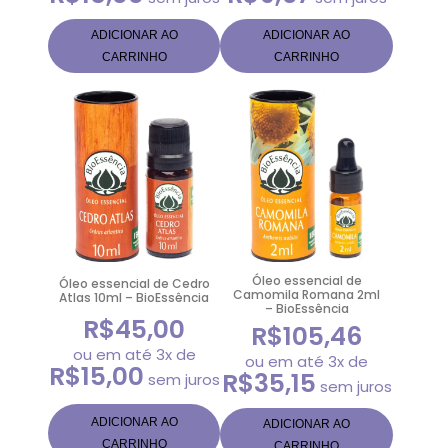
ADICIONAR AO
ADICIONAR AO
CARRINHO
CARRINHO
Óleo essencial de
Óleo essencial de Cedro
Camomila Romana 2ml
Atlas 10ml – BioEssência
– BioEssência
R$
45,00
R$
105,46
ou em até 3x de
ou em até 3x de
R$
15,00
R$
35,15
sem juros
sem juros
ADICIONAR AO
ADICIONAR AO
CARRINHO
CARRINHO