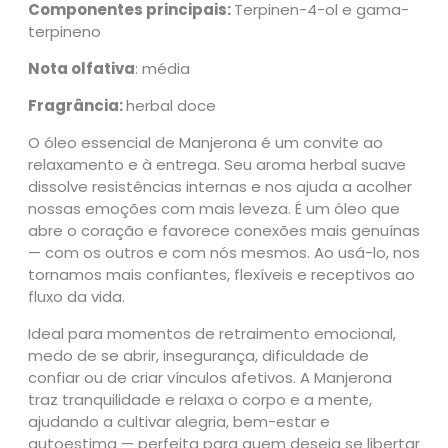
a
Componentes principais:
Terpinen-4-ol e gama-
n
terpineno
j
Nota olfativa
: média
e
r
Fragrância:
herbal doce
o
n
O óleo essencial de Manjerona é um convite ao
a
relaxamento e à entrega. Seu aroma herbal suave
5
dissolve resistências internas e nos ajuda a acolher
m
nossas emoções com mais leveza. É um óleo que
l
abre o coração e favorece conexões mais genuínas
–
— com os outros e com nós mesmos. Ao usá-lo, nos
B
tornamos mais confiantes, flexíveis e receptivos ao
i
fluxo da vida.
o
Ideal para momentos de retraimento emocional,
E
medo de se abrir, insegurança, dificuldade de
s
confiar ou de criar vínculos afetivos. A Manjerona
s
traz tranquilidade e relaxa o corpo e a mente,
ê
ajudando a cultivar alegria, bem-estar e
n
autoestima — perfeita para quem deseja se libertar
c