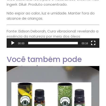
ingerir. Diluir. Produto concentrado.
Não expor ao calor, luz e umidade. Manter fora do
alcance de crianças.
Fonte: Eidson Deborah, Cura vibracional: revelando a
essência da natureza por meio dos óleos
essenciais na Aromaterapia. Editora Lazlo, 2019.
00:00
00:16
Tocador
de
Você também pode
vídeo
gostar de…