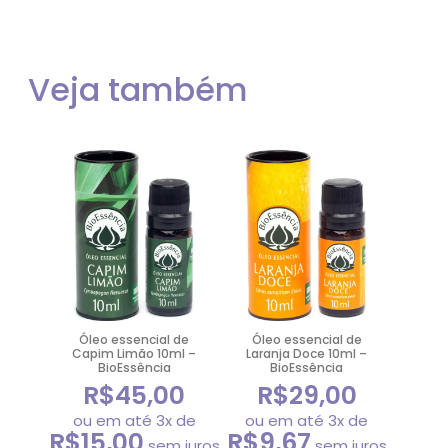
M
Veja também
Óleo essencial de
Óleo essencial de
Capim Limão 10ml –
Laranja Doce 10ml –
BioEssência
BioEssência
R$
45,00
R$
29,00
ou em até 3x de
ou em até 3x de
R$
15,00
R$
9,67
sem juros
sem juros