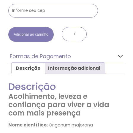
Ó
Adicionar ao carrinho
l
e
o
Formas de Pagamento
e
s
Descrição
Informação adicional
Pagamento com desconto de 5%
s
– À vista
e
– Pix
n
Descrição
– Boleto
c
Parcelado
Acolhimento, leveza e
i
– Até 3x sem juros com as principais bandeiras de cartão de
a
confiança para viver a vida
crédito
l
com mais presença
d
e
Nome científico:
Origanum majorana
M