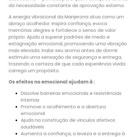
da necessidade constante de aprovação externa.
i
a
A energia vibracional da Manjerona atua como um
q
abraço acolhedor. Inspira confiança, evoca
u
memórias alegres e fortalece o senso de valor
a
próprio. Ajuda a superar padrões de medo e
n
estagnação emocional, promovendo uma vibração
t
mais elevada. Inalar seu aroma antes de dormir
i
estimula uma sensação de segurança e entrega,
d
trazendo a certeza de que cada experiência vivida
a
carrega um propósito.
d
e
Os efeitos no emocional ajudam à :
Dissolve barreiras emocionais e resistências
internas
Promove o acolhimento e a abertura
emocional
Ajuda na construção de vínculos afetivos
saudáveis
Aumenta a confiança, a leveza e a entrega à