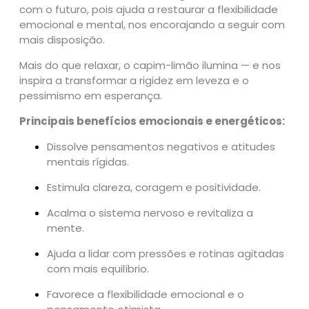
s
com o futuro, pois ajuda a restaurar a flexibilidade
s
emocional e mental, nos encorajando a seguir com
ê
mais disposição.
n
c
Mais do que relaxar, o capim-limão ilumina — e nos
i
inspira a transformar a rigidez em leveza e o
a
pessimismo em esperança.
q
Principais benefícios emocionais e energéticos:
u
a
Dissolve pensamentos negativos e atitudes
n
mentais rígidas.
t
i
Estimula clareza, coragem e positividade.
d
Acalma o sistema nervoso e revitaliza a
a
mente.
d
e
Ajuda a lidar com pressões e rotinas agitadas
com mais equilíbrio.
Favorece a flexibilidade emocional e o