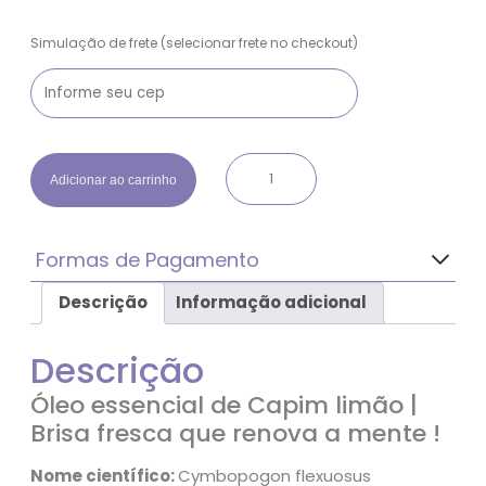
Simulação de frete
Ó
Adicionar ao carrinho
l
e
o
Formas de Pagamento
e
s
Descrição
Informação adicional
Pagamento com desconto de 5%
s
– À vista
e
– Pix
n
Descrição
– Boleto
c
Parcelado
Óleo essencial de Capim limão |
i
– Até 3x sem juros com as principais bandeiras de cartão de
a
Brisa fresca que renova a mente !
crédito
l
d
Nome científico:
Cymbopogon flexuosus