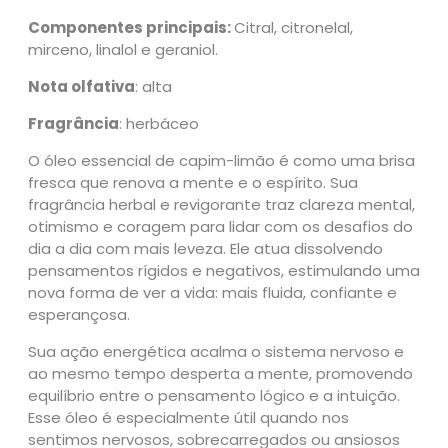
e
Componentes principais:
Citral, citronelal,
C
mirceno, linalol e geraniol.
a
p
Nota olfativa
: alta
i
m
Fragrância
: herbáceo
L
O óleo essencial de capim-limão é como uma brisa
i
fresca que renova a mente e o espírito. Sua
m
fragrância herbal e revigorante traz clareza mental,
ã
otimismo e coragem para lidar com os desafios do
o
dia a dia com mais leveza. Ele atua dissolvendo
1
pensamentos rígidos e negativos, estimulando uma
0
nova forma de ver a vida: mais fluida, confiante e
m
esperançosa.
l
–
Sua ação energética acalma o sistema nervoso e
B
ao mesmo tempo desperta a mente, promovendo
i
equilíbrio entre o pensamento lógico e a intuição.
o
Esse óleo é especialmente útil quando nos
E
sentimos nervosos, sobrecarregados ou ansiosos