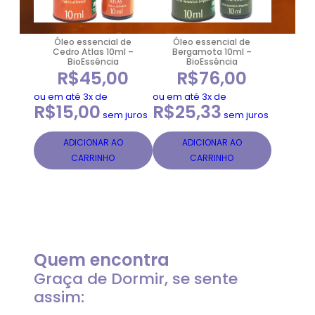
Óleo essencial de
Óleo essencial de
Cedro Atlas 10ml –
Bergamota 10ml –
BioEssência
BioEssência
R$
45,00
R$
76,00
ou em até 3x de
ou em até 3x de
R$
15,00
R$
25,33
sem juros
sem juros
ADICIONAR AO
ADICIONAR AO
CARRINHO
CARRINHO
Quem encontra
Graça de Dormir, se sente
assim: