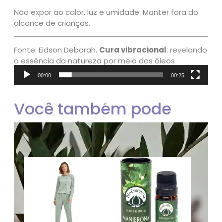
Não expor ao calor, luz e umidade. Manter fora do
alcance de crianças.
Fonte: Eidson Deborah,
Cura vibracional
: revelando
a essência da natureza por meio dos óleos
essenciais na Aromaterapia. Editora Lazlo, 2019.
00:00
00:25
Tocador
de
Você também pode
vídeo
gostar de…