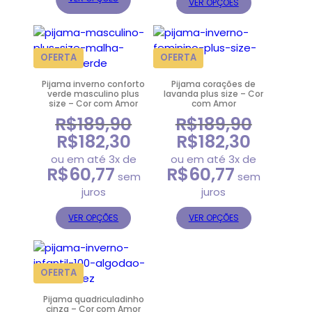
VER OPÇÕES
PRODUTO
PRODUTO
OFERTA
OFERTA
EM
EM
Pijama inverno conforto
Pijama corações de
PROMOÇÃO
PROMOÇÃO
verde masculino plus
lavanda plus size – Cor
size – Cor com Amor
com Amor
R$
189,90
R$
189,90
R$
182,30
R$
182,30
O
O
O
O
preço
preço
preço
preço
ou em até 3x de
ou em até 3x de
R$
60,77
R$
60,77
original
atual
original
atual
sem
sem
era:
é:
era:
é:
juros
juros
R$189,90.
R$182,30.
R$189,90.
R$182,30.
VER OPÇÕES
VER OPÇÕES
PRODUTO
OFERTA
EM
Pijama quadriculadinho
PROMOÇÃO
cinza – Cor com Amor