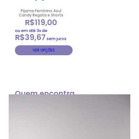
podem
ser
Pijama Feminino Azul
escolhidas
Candy Regata e Shorts
R$
119,00
na
página
ou em até 3x de
do
R$
39,67
sem juros
produto
VER OPÇÕES
Quem encontra
Graça de Dormir, se sente
assim: