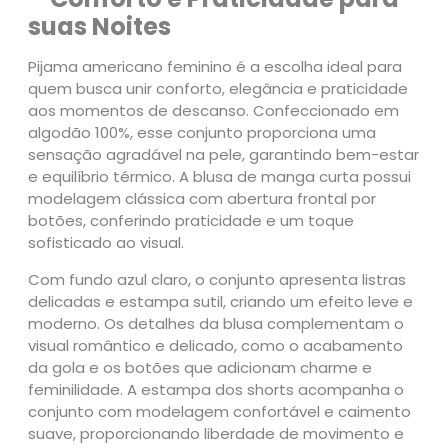
a
suas Noites
C
u
Pijama americano feminino é a escolha ideal para
r
quem busca unir conforto, elegância e praticidade
t
aos momentos de descanso. Confeccionado em
a
algodão 100%, esse conjunto proporciona uma
A
sensação agradável na pele, garantindo bem-estar
z
e equilíbrio térmico. A blusa de manga curta possui
u
modelagem clássica com abertura frontal por
l
botões, conferindo praticidade e um toque
C
sofisticado ao visual.
a
n
Com fundo azul claro, o conjunto apresenta listras
d
delicadas e estampa sutil, criando um efeito leve e
y
moderno. Os detalhes da blusa complementam o
1
visual romântico e delicado, como o acabamento
0
da gola e os botões que adicionam charme e
0
feminilidade. A estampa dos shorts acompanha o
%
conjunto com modelagem confortável e caimento
A
suave, proporcionando liberdade de movimento e