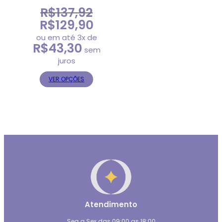
R$
137,92
R$
129,90
O
O
preço
preço
ou em até 3x de
R$
43,30
original
atual
sem
era:
é:
juros
R$137,92.
R$129,90.
VER OPÇÕES
Atendimento
Seg a Sex das 09:00 as 18:00