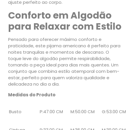
l
ajuste perfeito ao corpo.
g
Conforto em Algodão
o
d
para Relaxar com Estilo
ã
o
Pensado para oferecer máximo conforto e
q
praticidade, este pijama americano é perfeito para
u
noites tranquilas e momentos de descanso. O
a
toque leve do algodão permite respirabilidade,
n
tornando a peça ideal para dias mais quentes. Um
t
conjunto que combina estilo atemporal com bem-
i
estar, perfeito para quem valoriza qualidade e
d
delicadeza no dia a dia.
a
d
Medidas do Produto
e
Busto
P:47.00 CM
M:50.00 CM
G:53.00 CM
Cintura
P:33.00 CM
M:36.00 CM
M:39.00 CM