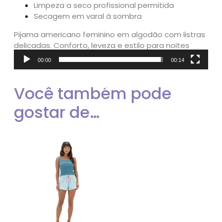
Limpeza a seco profissional permitida
Secagem em varal à sombra
Pijama americano feminino em algodão com listras
delicadas. Conforto, leveza e estilo para noites
tranquilas e momentos de descanso.
00:00
00:14
Tocador
de
Você também pode
vídeo
gostar de…
Este
produto
tem
várias
variantes.
As
opções