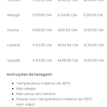
Manga
P:23.00 CM
P:24.00 CM
P:25.00 CM
Frente
P:60.00 CM
M:61.50 CM
G:63.00 CM
Lateral
P:33.00 CM
M:34.50 CM
G:36.00 CM
Quadril
P:53.00 CM
M:56.00 CM
G:59.00 CM
Instruções de lavagem:
Temperatura máxima de 40°C
Não alvejar
Não secar em tambor
Passar com temperatura máxima de 110°C
sem vapor