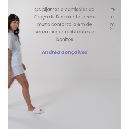
ll que
Os pijamas e camisolas da
“Minha 
vilhoso!
Graça de Dormir oferecem
malha d
cido é
muito conforto, além de
mesmo.
te do que
serem super resistentes e
co
díssimo!
bonitos
Ca
s
Andrea Gonçalves
Veja também