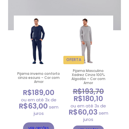
PRODUTO
OFERTA
EM
Pijama Masculino
PROMOÇÃO
Pijama inverno conforto
Xadrez Cinza 100%
cinza escuro – Cor com
Algodão – Cor com
Amor
Amor
R$
193,70
R$
189,00
R$
180,10
O
O
ou em até 3x de
R$
63,00
preço
preço
ou em até 3x de
sem
R$
60,03
original
atual
sem
juros
era:
é:
juros
R$193,70.
R$180,10.
VER OPÇÕES