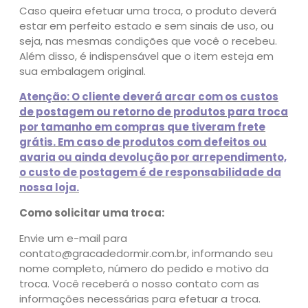
Caso queira efetuar uma troca, o produto deverá
estar em perfeito estado e sem sinais de uso, ou
seja, nas mesmas condições que você o recebeu.
Além disso, é indispensável que o item esteja em
sua embalagem original.
Atenção: O cliente deverá arcar com os custos
de postagem ou retorno de produtos para troca
por tamanho em compras que tiveram frete
grátis. Em caso de produtos com defeitos ou
avaria ou ainda devolução por arrependimento,
o custo de postagem é de responsabilidade da
nossa loja.
Como solicitar uma troca:
Envie um e-mail para
contato@gracadedormir.com.br, informando seu
nome completo, número do pedido e motivo da
troca. Você receberá o nosso contato com as
informações necessárias para efetuar a troca.